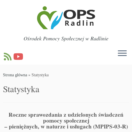
Przejdź
Przejdź
Przejdź
do
do
do
treści
menu
treści
nawigacyjnego
Ośrodek Pomocy Społecznej w Radlinie
Strona główna
»
Statystyka
Statystyka
Roczne sprawozdania z udzielonych świadczeń
pomocy społecznej
– pieniężnych, w naturze i usługach (MPIPS-03-R)