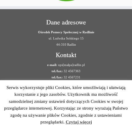
Dane adresowe
Ośrodek Pomocy Społecznej w Radlinie
ul. Ludwika Solskiego 15
44-310 Radlin
Kontakt
e-mail:
ops[małpa]radlin.pl
tel./fax:
32 4567363
tel./fax:
32 4567231
Ostatnie wpisy
Serwis wykorzystuje pliki Cookies, które umożliwiają i ułatwiają
korzystanie z jego zasobów. Użytkownik ma możliwość
Ankieta rozeznania potrzeb na usługi opieki wytchnieniowej
samodzielnej zmiany ustawień dotyczących Cookies w swojej
12.05.2026 – Podinspektor
przeglądarce internetowej. Korzystając ze strony wyrażają Państwo
Życzenia
zgodę na używanie plików Cookies, zgodnie z ustawieniami
przeglądarki.
Czytaj więcej